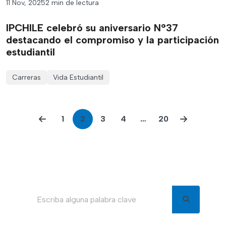
11 Nov, 2025
2 min de lectura
IPCHILE celebró su aniversario N°37
destacando el compromiso y la participación
estudiantil
Carreras
Vida Estudiantil
1
2
3
4
…
20
Buscar en el blog