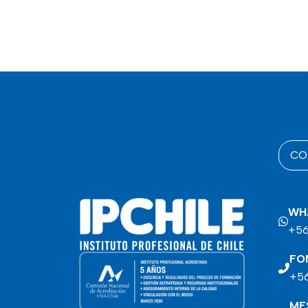
CO
WH
+56
FO
+56
ME