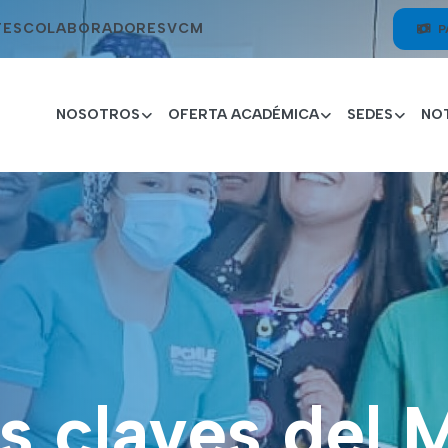
TES
COLABORADORES
VCM
P
NOSOTROS
OFERTA ACADÉMICA
SEDES
NOT
s claves del 