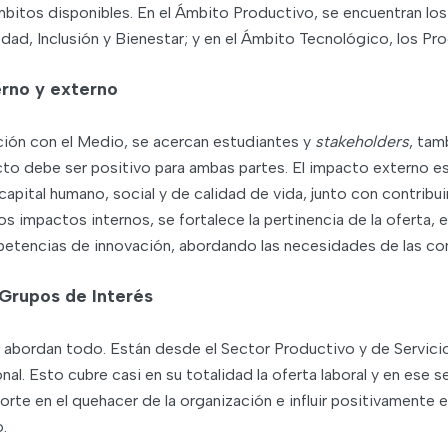
ámbitos disponibles. En el Ámbito Productivo, se encuentran l
ad, Inclusión y Bienestar; y en el Ámbito Tecnológico, los Pr
rno y externo
ción con el Medio, se acercan estudiantes y
stakeholders
, tam
to debe ser positivo para ambas partes. El impacto externo es má
capital humano, social y de calidad de vida, junto con contribu
s impactos internos, se fortalece la pertinencia de la oferta, e
petencias de innovación, abordando las necesidades de las com
 Grupos de Interés
s
abordan todo. Están desde el Sector Productivo y de Servic
onal. Esto cubre casi en su totalidad la oferta laboral y en ese 
rte en el quehacer de la organización e influir positivamente en
o.