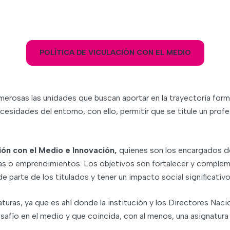
POLÍTICA DE VICULACIÓN CON EL MEDIO
erosas las unidades que buscan aportar en la trayectoria forma
ecesidades del entorno, con ello, permitir que se titule un prof
ión con el Medio e Innovación,
quienes son los encargados de
as o emprendimientos. Los objetivos son fortalecer y compleme
e parte de los titulados y tener un impacto social significativ
aturas, ya que es ahí donde la institución y los Directores Nac
afío en el medio y que coincida, con al menos, una asignatura a 