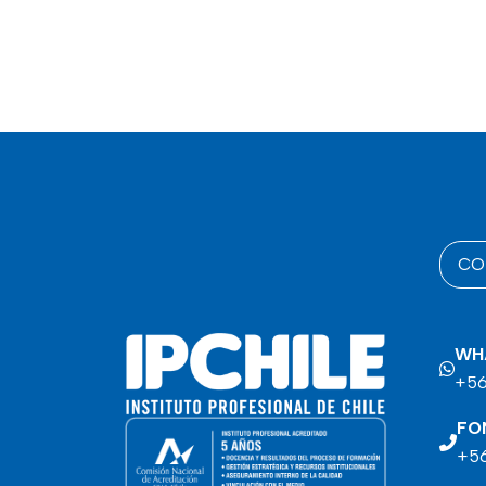
CO
WH
+56
FO
+56