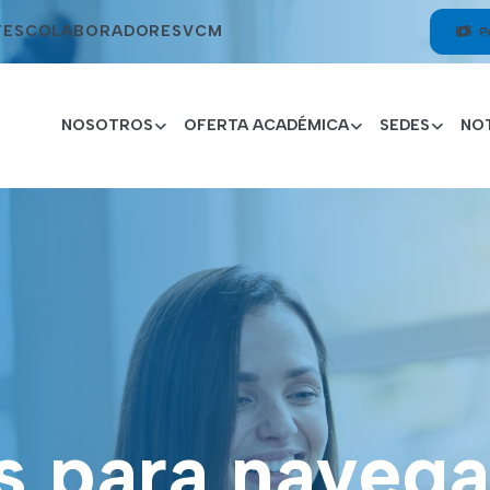
TES
COLABORADORES
VCM
P
NOSOTROS
OFERTA ACADÉMICA
SEDES
NOT
s para navega